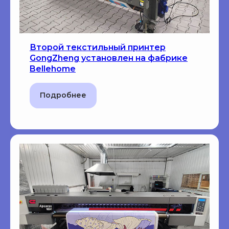
Второй текстильный принтер
GongZheng установлен на фабрике
Bellehome
Подробнее