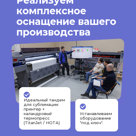
Реализуем
комплексное
оснащение вашего
производства
Идеальный тандем
для сублимации:
принтер +
каландровый
Устанавливаем
термопресс
оборудование
(TitanJet / HOTA)
"под ключ".