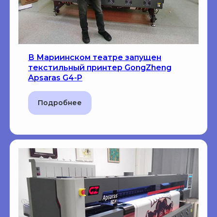
В Мариинском театре запущен
текстильный принтер GongZheng
Apsaras G4-P
Подробнее