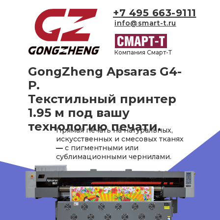
+7 495 663-9111
info@smart-t.ru
Компания Смарт-Т
GongZheng Apsaras G4-
P.
Текстильный принтер
1.95 м под вашу
технологию печати.
Прямая печать на натуральных,
искусственных и смесовых тканях
—
с пигментными или
сублимационными чернилами.