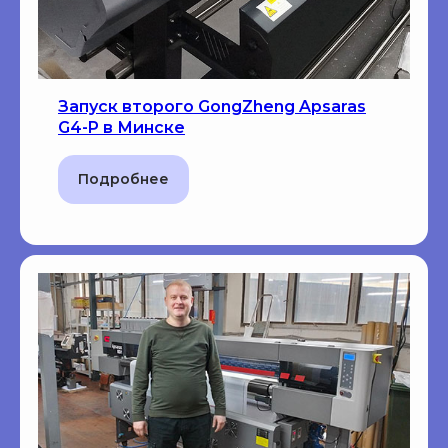
Запуск второго GongZheng Apsaras
G4-P в Минске
Подробнее