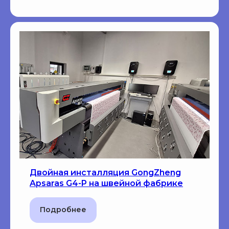
Двойная инсталляция GongZheng
Apsaras G4-P на швейной фабрике
Подробнее