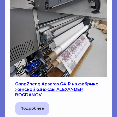
GongZheng Apsaras G4-P на фабрике
женской одежды ALEXANDER
BOGDANOV
Подробнее