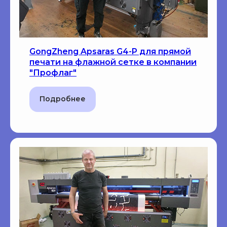
GongZheng Apsaras G4-P для прямой
печати на флажной сетке в компании
"Профлаг"
Подробнее